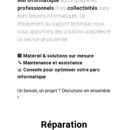
Mill’Informatique
 accompagne les 
professionnels
 et les 
collectivités
 dans 
leurs besoins informatiques. De 
l’équipement au support technique, nous 
vous apportons des solutions adaptées et 
un service de proximité.
🏢 
Matériel & solutions sur mesure
🔧 
Maintenance et assistance
📊 
Conseils pour optimiser votre parc 
informatique
Un besoin, un projet ? Discutons-en ensemble 
!
Réparation 