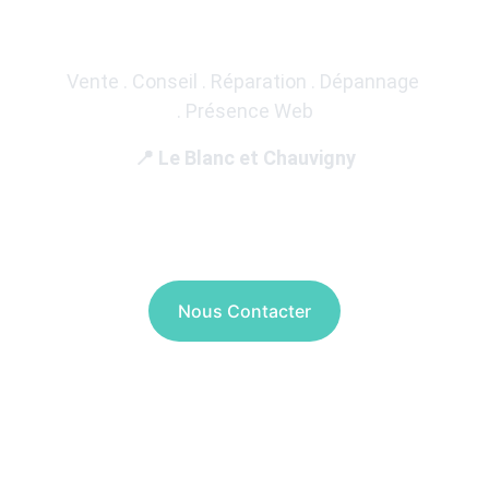
Game Store
Vente . Conseil . Réparation . Dépannage 
. Présence Web
📍 Le Blanc et Chauvigny
Nous Contacter